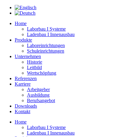
Zum
Inhalt
springen
Home
Laborbau I Systeme
Ladenbau I Innenausbau
Produkte
Laboreinrichtungen
Schuleinrichtungen
Unternehmen
Historie
Leitbild
Wertschöpfung
Referenzen
Karriere
Arbeitgeber
Ausbildung
Berufsangebot
Downloads
Kontakt
Home
Laborbau I Systeme
Ladenbau I Innenausbau