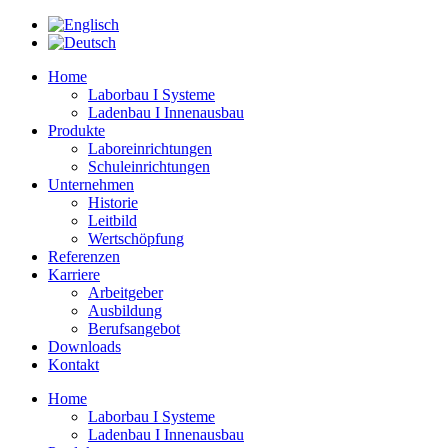
Zum
Inhalt
springen
Home
Laborbau I Systeme
Ladenbau I Innenausbau
Produkte
Laboreinrichtungen
Schuleinrichtungen
Unternehmen
Historie
Leitbild
Wertschöpfung
Referenzen
Karriere
Arbeitgeber
Ausbildung
Berufsangebot
Downloads
Kontakt
Home
Laborbau I Systeme
Ladenbau I Innenausbau