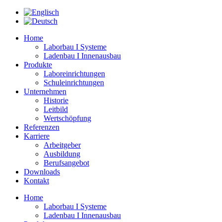
Zum
Inhalt
springen
Home
Laborbau I Systeme
Ladenbau I Innenausbau
Produkte
Laboreinrichtungen
Schuleinrichtungen
Unternehmen
Historie
Leitbild
Wertschöpfung
Referenzen
Karriere
Arbeitgeber
Ausbildung
Berufsangebot
Downloads
Kontakt
Home
Laborbau I Systeme
Ladenbau I Innenausbau