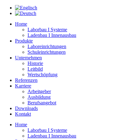
Zum
Inhalt
springen
Home
Laborbau I Systeme
Ladenbau I Innenausbau
Produkte
Laboreinrichtungen
Schuleinrichtungen
Unternehmen
Historie
Leitbild
Wertschöpfung
Referenzen
Karriere
Arbeitgeber
Ausbildung
Berufsangebot
Downloads
Kontakt
Home
Laborbau I Systeme
Ladenbau I Innenausbau