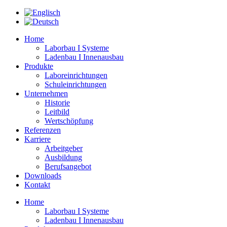
Zum
Inhalt
springen
Home
Laborbau I Systeme
Ladenbau I Innenausbau
Produkte
Laboreinrichtungen
Schuleinrichtungen
Unternehmen
Historie
Leitbild
Wertschöpfung
Referenzen
Karriere
Arbeitgeber
Ausbildung
Berufsangebot
Downloads
Kontakt
Home
Laborbau I Systeme
Ladenbau I Innenausbau