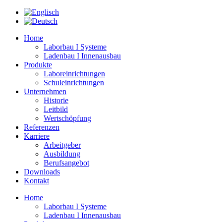
Zum
Inhalt
springen
Home
Laborbau I Systeme
Ladenbau I Innenausbau
Produkte
Laboreinrichtungen
Schuleinrichtungen
Unternehmen
Historie
Leitbild
Wertschöpfung
Referenzen
Karriere
Arbeitgeber
Ausbildung
Berufsangebot
Downloads
Kontakt
Home
Laborbau I Systeme
Ladenbau I Innenausbau