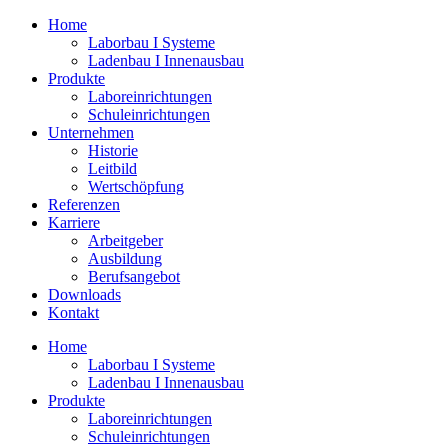
Zum
Home
Inhalt
Laborbau I Systeme
springen
Ladenbau I Innenausbau
Produkte
Laboreinrichtungen
Schuleinrichtungen
Unternehmen
Historie
Leitbild
Wertschöpfung
Referenzen
Karriere
Arbeitgeber
Ausbildung
Berufsangebot
Downloads
Kontakt
Home
Laborbau I Systeme
Ladenbau I Innenausbau
Produkte
Laboreinrichtungen
Schuleinrichtungen