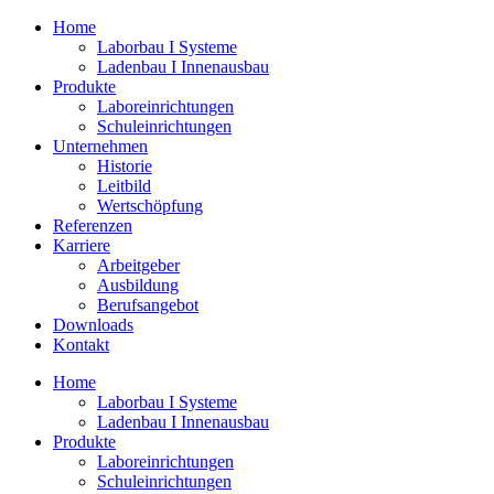
Zum
Home
Inhalt
Laborbau I Systeme
springen
Ladenbau I Innenausbau
Produkte
Laboreinrichtungen
Schuleinrichtungen
Unternehmen
Historie
Leitbild
Wertschöpfung
Referenzen
Karriere
Arbeitgeber
Ausbildung
Berufsangebot
Downloads
Kontakt
Home
Laborbau I Systeme
Ladenbau I Innenausbau
Produkte
Laboreinrichtungen
Schuleinrichtungen