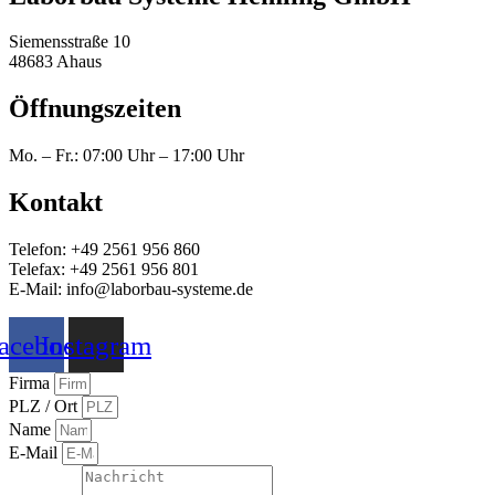
Siemensstraße 10
48683 Ahaus
Öffnungszeiten
Mo. – Fr.: 07:00 Uhr – 17:00 Uhr
Kontakt
Telefon: +49 2561 956 860
Telefax: +49 2561 956 801
E-Mail: info@laborbau-systeme.de
acebook
Instagram
Firma
PLZ / Ort
Name
E-Mail